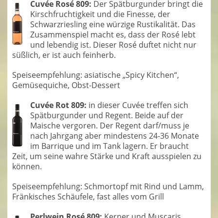
Cuvée Rosé 809:
Der Spätburgunder bringt die
Kirschfruchtigkeit und die Finesse, der
Schwarzriesling eine würzige Rustikalität. Das
Zusammenspiel macht es, dass der Rosé lebt
und lebendig ist. Dieser Rosé duftet nicht nur
süßlich, er ist auch feinherb.
Speiseempfehlung: asiatische „Spicy Kitchen“,
Gemüsequiche, Obst-Dessert
Cuvée Rot 809:
in dieser Cuvée treffen sich
Spätburgunder und Regent. Beide auf der
Maische vergoren. Der Regent darf/muss je
nach Jahrgang aber mindestens 24-36 Monate
im Barrique und im Tank lagern. Er braucht
Zeit, um seine wahre Stärke und Kraft ausspielen zu
können.
Speiseempfehlung: Schmortopf mit Rind und Lamm,
Fränkisches Schäufele, fast alles vom Grill
Perlwein Rosé 809:
Kerner und Muscaris