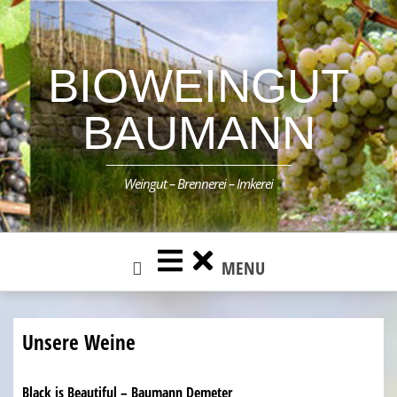
Skip
to
content
BIOWEINGUT
BAUMANN
Weingut – Brennerei – Imkerei
MENU
Unsere Weine
Black is Beautiful – Baumann Demeter